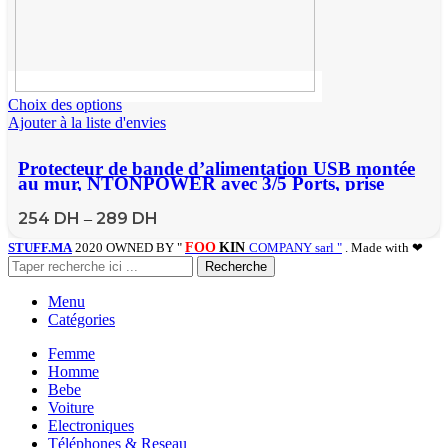
Choix des options
Ajouter à la liste d'envies
Protecteur de bande d’alimentation USB montée
au mur, NTONPOWER avec 3/5 Ports, prise
d’extension, 2 USB, prise EU pour filtre réseau
domestique
254
DH
289
DH
–
STUFF.MA
2020 OWNED BY "
FOO
KIN
COMPANY sarl "
. Made with ❤
Recherche
Menu
Catégories
Femme
Homme
Bebe
Voiture
Electroniques
Téléphones & Reseau