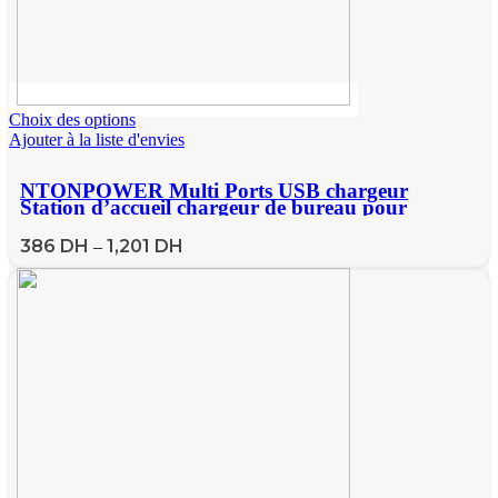
Choix des options
Ajouter à la liste d'envies
NTONPOWER Multi Ports USB chargeur
Station d’accueil chargeur de bureau pour
téléphone portable tablette Kindle avec support
pour téléphone
386
DH
1,201
DH
–