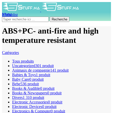
Menu
0
Wishlist
0
produit
0
DH
Recherche
ABS+PC- anti-fire and high
temperature resistant
Catégories
Tous
produits
Uncategorized
301 produit
Animaux de compagnie
141 produit
Babies & Toys
1 produit
Baby Care
0 produit
Bebe
536 produit
Books & Audible
0 produit
Books & Newspapers
0 produit
Divers
1 310 produit
Electronic Accessories
0 produit
Electronic Devices
0 produit
Electronics & Computer
0 produit