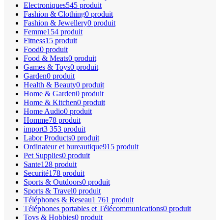
Electroniques
545 produit
Fashion & Clothing
0 produit
Fashion & Jewellery
0 produit
Femme
154 produit
Fitness
15 produit
Food
0 produit
Food & Meats
0 produit
Games & Toys
0 produit
Garden
0 produit
Health & Beauty
0 produit
Home & Garden
0 produit
Home & Kitchen
0 produit
Home Audio
0 produit
Homme
78 produit
import
3 353 produit
Labor Products
0 produit
Ordinateur et bureautique
915 produit
Pet Supplies
0 produit
Sante
128 produit
Securité
178 produit
Sports & Outdoors
0 produit
Sports & Travel
0 produit
Téléphones & Reseau
1 761 produit
Téléphones portables et Télécommunications
0 produit
Toys & Hobbies
0 produit