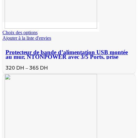
Choix des options
Ajouter à la liste d'envies
Protecteur de bande d’alimentation USB montée
au mur, NTONPOWER avec 3/5 Ports, prise
d’extension, 2 USB, prise EU pour filtre réseau
domestique
320
DH
365
DH
–