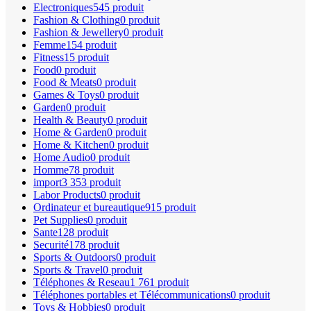
Electroniques
545 produit
Fashion & Clothing
0 produit
Fashion & Jewellery
0 produit
Femme
154 produit
Fitness
15 produit
Food
0 produit
Food & Meats
0 produit
Games & Toys
0 produit
Garden
0 produit
Health & Beauty
0 produit
Home & Garden
0 produit
Home & Kitchen
0 produit
Home Audio
0 produit
Homme
78 produit
import
3 353 produit
Labor Products
0 produit
Ordinateur et bureautique
915 produit
Pet Supplies
0 produit
Sante
128 produit
Securité
178 produit
Sports & Outdoors
0 produit
Sports & Travel
0 produit
Téléphones & Reseau
1 761 produit
Téléphones portables et Télécommunications
0 produit
Toys & Hobbies
0 produit