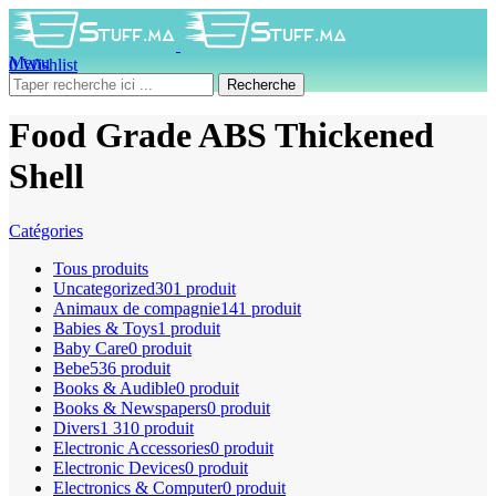
Menu
0
Wishlist
0
produit
0
DH
Recherche
Food Grade ABS Thickened
Shell
Catégories
Tous
produits
Uncategorized
301 produit
Animaux de compagnie
141 produit
Babies & Toys
1 produit
Baby Care
0 produit
Bebe
536 produit
Books & Audible
0 produit
Books & Newspapers
0 produit
Divers
1 310 produit
Electronic Accessories
0 produit
Electronic Devices
0 produit
Electronics & Computer
0 produit