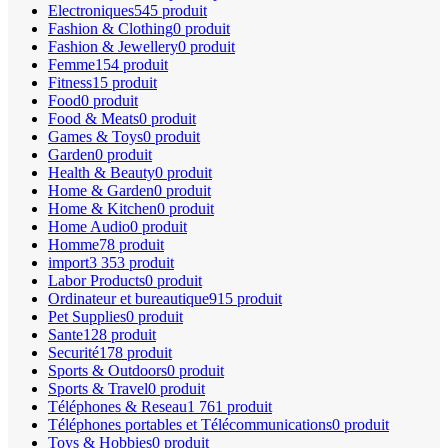
Electroniques
545 produit
Fashion & Clothing
0 produit
Fashion & Jewellery
0 produit
Femme
154 produit
Fitness
15 produit
Food
0 produit
Food & Meats
0 produit
Games & Toys
0 produit
Garden
0 produit
Health & Beauty
0 produit
Home & Garden
0 produit
Home & Kitchen
0 produit
Home Audio
0 produit
Homme
78 produit
import
3 353 produit
Labor Products
0 produit
Ordinateur et bureautique
915 produit
Pet Supplies
0 produit
Sante
128 produit
Securité
178 produit
Sports & Outdoors
0 produit
Sports & Travel
0 produit
Téléphones & Reseau
1 761 produit
Téléphones portables et Télécommunications
0 produit
Toys & Hobbies
0 produit