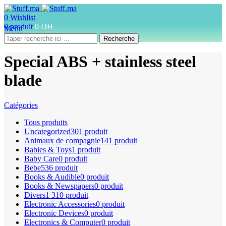
0
Wishlist
0
produit
0
DH
Menu
Recherche
Special ABS + stainless steel
blade
Catégories
Tous
produits
Uncategorized
301 produit
Animaux de compagnie
141 produit
Babies & Toys
1 produit
Baby Care
0 produit
Bebe
536 produit
Books & Audible
0 produit
Books & Newspapers
0 produit
Divers
1 310 produit
Electronic Accessories
0 produit
Electronic Devices
0 produit
Electronics & Computer
0 produit