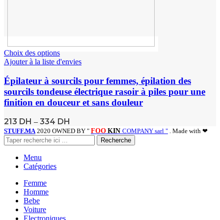
Choix des options
Ajouter à la liste d'envies
Épilateur à sourcils pour femmes, épilation des
sourcils tondeuse électrique rasoir à piles pour une
finition en douceur et sans douleur
213
DH
334
DH
–
STUFF.MA
2020 OWNED BY "
FOO
KIN
COMPANY sarl "
. Made with ❤
Recherche
Menu
Catégories
Femme
Homme
Bebe
Voiture
Electroniques