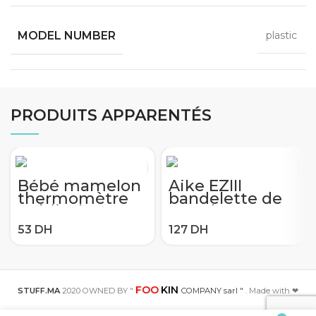
MODEL NUMBER
plastic
PRODUITS APPARENTÉS
Bébé mamelon
Aike EZIII
thermomètre
bandelette de
médical
test de
Silicone sucette
glycémie 50
LCD numérique
bandelette de
mamelon
test de
thermomètre
glycémie à
santé sécurité
domicile EZ3
soins moniteurs
testeur de
FOO
KIN
STUFF.MA
2020 OWNED BY "
COMPANY sarl "
. Made with ❤
mamelon
glycémie stri de
thermaman
test