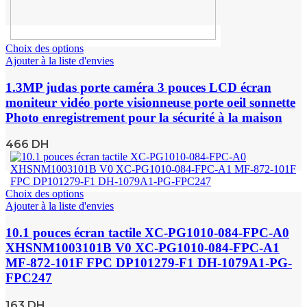
Choix des options
Ajouter à la liste d'envies
1.3MP judas porte caméra 3 pouces LCD écran
moniteur vidéo porte visionneuse porte oeil sonnette
Photo enregistrement pour la sécurité à la maison
466
DH
Choix des options
Ajouter à la liste d'envies
10.1 pouces écran tactile XC-PG1010-084-FPC-A0
XHSNM1003101B V0 XC-PG1010-084-FPC-A1
MF-872-101F FPC DP101279-F1 DH-1079A1-PG-
FPC247
163
DH