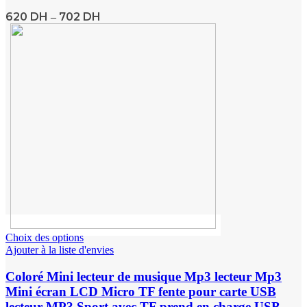
620
DH
702
DH
–
Choix des options
Ajouter à la liste d'envies
Coloré Mini lecteur de musique Mp3 lecteur Mp3
Mini écran LCD Micro TF fente pour carte USB
lecteur MP3 Sport avec TF prend en charge USB