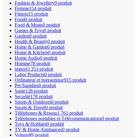
Fashion & Jewellery
0 produit
Femme
154 produit
Fitness
15 produit
Food
0 produit
Food & Meats
0 produit
Games & Toys
0 produit
Garden
0 produit
Health & Beauty
0 produit
Home & Garden
0 produit
Home & Kitchen
0 produit
Home Audio
0 produit
Homme
78 produit
import
3 353 produit
Labor Products
0 produit
Ordinateur et bureautique
915 produit
Pet Supplies
0 produit
Sante
128 produit
Securité
178 produit
Sports & Outdoors
0 produit
Sports & Travel
0 produit
Téléphones & Reseau
1 761 produit
Téléphones portables et Télécommunications
0 produit
Toys & Hobbies
0 produit
TV & Home Appliances
0 produit
Voiture
89 produit