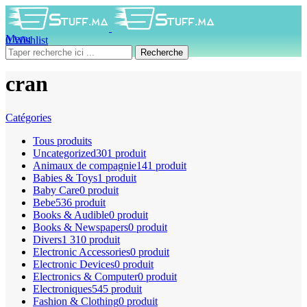
Menu
0
Wishlist
0
produit
0
DH
Recherche
cran
Catégories
Tous
produits
Uncategorized
301 produit
Animaux de compagnie
141 produit
Babies & Toys
1 produit
Baby Care
0 produit
Bebe
536 produit
Books & Audible
0 produit
Books & Newspapers
0 produit
Divers
1 310 produit
Electronic Accessories
0 produit
Electronic Devices
0 produit
Electronics & Computer
0 produit
Electroniques
545 produit
Fashion & Clothing
0 produit