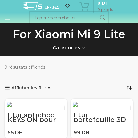
0
DH
0
produit
For Xiaomi Mi 9 Lite
Catégories
9 résultats affichés
Afficher les filtres
Étui antichoc
Etui
KEYSION pour
portefeuille 3D
Redmi Note 8
en cuir hibou
Pro 9s 8 8A 7 7A
gaufré pour
8T K30 K20
Xiao mi rouge