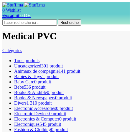
0
Wishlist
0
produit
0
DH
Menu
Recherche
Medical PVC
Catégories
Tous
produits
Uncategorized
301 produit
Animaux de compagnie
141 produit
Babies & Toys
1 produit
Baby Care
0 produit
Bebe
536 produit
Books & Audible
0 produit
Books & Newspapers
0 produit
Divers
1 310 produit
Electronic Accessories
0 produit
Electronic Devices
0 produit
Electronics & Computer
0 produit
Electroniques
545 produit
Fashion & Clothing
0 produit