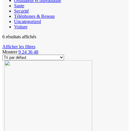
Ordinateur et bureautique
Sante
Securité
Téléphones & Reseau
Uncategorized
Voiture
6 résultats affichés
Afficher les filtres
Montrer
9
24
36
48