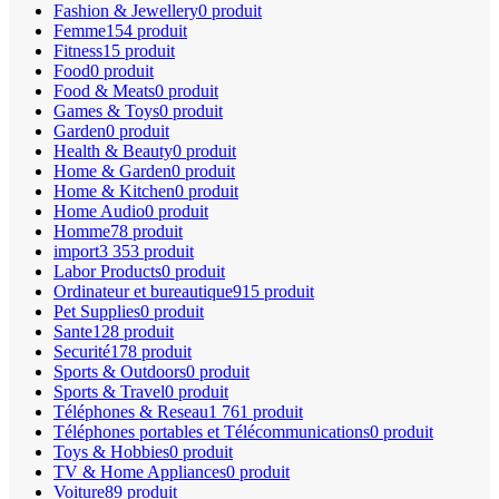
Fashion & Jewellery
0 produit
Femme
154 produit
Fitness
15 produit
Food
0 produit
Food & Meats
0 produit
Games & Toys
0 produit
Garden
0 produit
Health & Beauty
0 produit
Home & Garden
0 produit
Home & Kitchen
0 produit
Home Audio
0 produit
Homme
78 produit
import
3 353 produit
Labor Products
0 produit
Ordinateur et bureautique
915 produit
Pet Supplies
0 produit
Sante
128 produit
Securité
178 produit
Sports & Outdoors
0 produit
Sports & Travel
0 produit
Téléphones & Reseau
1 761 produit
Téléphones portables et Télécommunications
0 produit
Toys & Hobbies
0 produit
TV & Home Appliances
0 produit
Voiture
89 produit